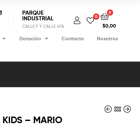
3
PARQUE
0
0
INDUSTRIAL
$
0,00
CALLE F Y CALLE 4TA
Dotación
Contacto
Nosotros
 KIDS – MARIO
$
$
11,40
11,97