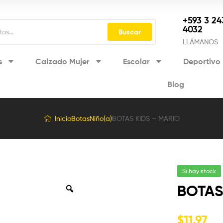
+593 3 24
4032
Buscar
LLÁMANOS
s
Calzado Mujer
Escolar
Deportivo
Blog
Inicio
Botas
Niño(a)
BOTAS KIDS – MARIO
Si hay stock
BOTAS
$
11,97