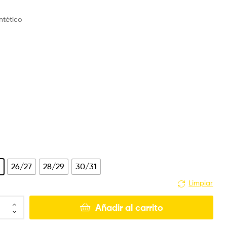
intético
5
26/27
28/29
30/31
Limpiar
Añadir al carrito