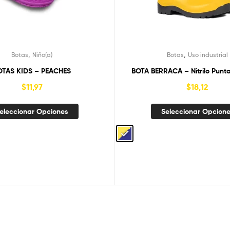
,
,
Botas
Niño(a)
Botas
Uso industrial
OTAS KIDS – PEACHES
BOTA BERRACA – Nitrilo Punt
$
11,97
$
18,12
eleccionar Opciones
Seleccionar Opcion