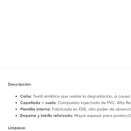
Descripción:
Caña:
Textil sintético que resiste la degradación, a causa de
Capellada – suela:
Compuesto inyectado de PVC. Alta flex
Plantilla interna:
Fabricada en EVA, alto poder de absorció
Empeine y tobillo reforzado:
Mayor espesor para protección
Limpieza: