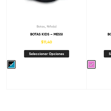
,
Botas
Niño(a)
BOTAS KIDS – MESSI
B
$
11,40
Seleccionar Opciones
S