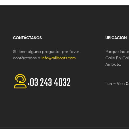
CONTÁCTANOS
UBICACION
Si tiene alguna pregunta, por favor
Parque Indus
contáctanos a
info@milboots.com
Calle F y Cal
Ambato.
03 243 4032
+
Lun – Vie :
0