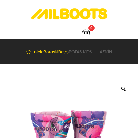
Milboots
0
Inicio
Botas
Niño(a)
BOTAS KIDS – JAZMÍN