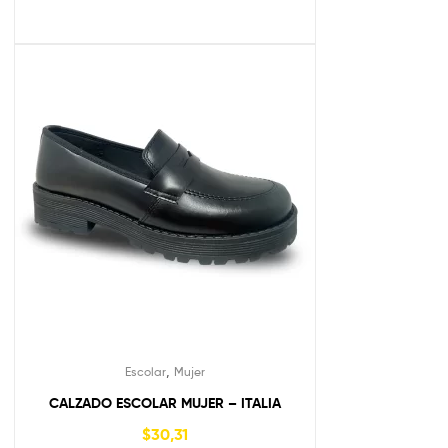
,
Escolar
Mujer
CALZADO ESCOLAR MUJER – ITALIA
$
30,31