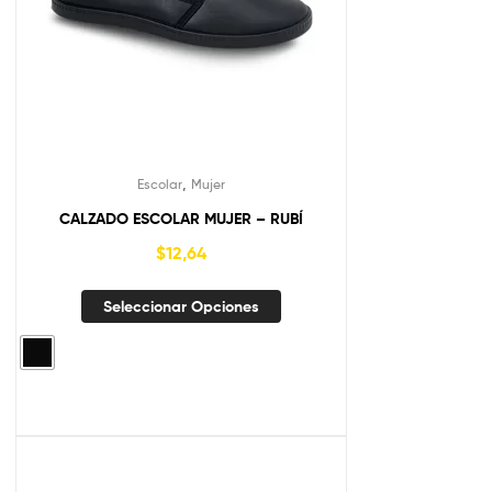
,
Escolar
Mujer
CALZADO ESCOLAR MUJER – RUBÍ
$
12,64
Seleccionar Opciones