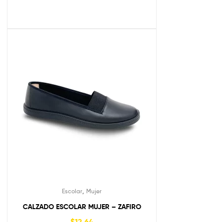
,
Escolar
Mujer
CALZADO ESCOLAR MUJER – ZAFIRO
$
12,64