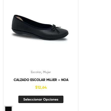
,
Escolar
Mujer
CALZADO ESCOLAR MUJER – NOA
$
12,64
Seleccionar Opciones