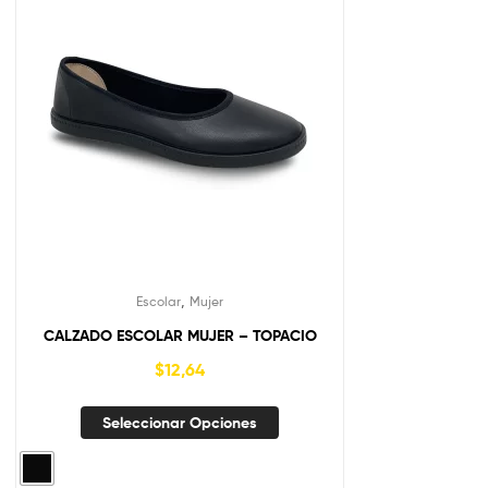
,
Escolar
Mujer
CALZADO ESCOLAR MUJER – TOPACIO
$
12,64
Seleccionar Opciones