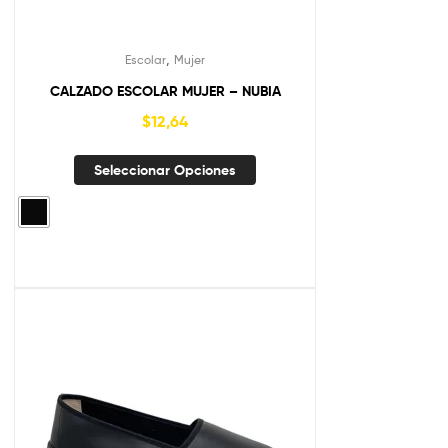
,
Escolar
Mujer
CALZADO ESCOLAR MUJER – NUBIA
$
12,64
Seleccionar Opciones