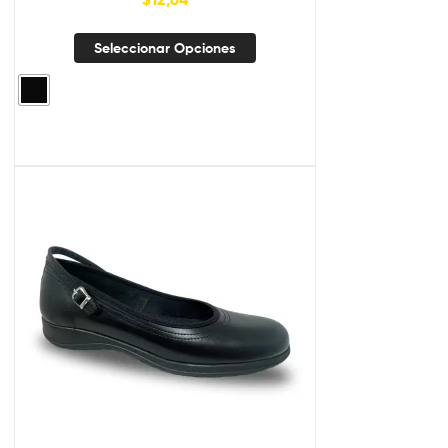
Seleccionar Opciones