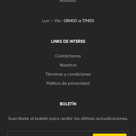
Ambato.
Lun – Vie :
08H00 a 17H00
LINKS DE INTERES
Contáctanos
Nosotros
Términos y condiciones
Política de privacidad
BOLETÍN
Suscríbete al boletín para recibir las últimas actualizaciones.