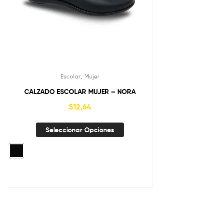
,
Escolar
Mujer
CALZADO ESCOLAR MUJER – NORA
$
12,64
Seleccionar Opciones