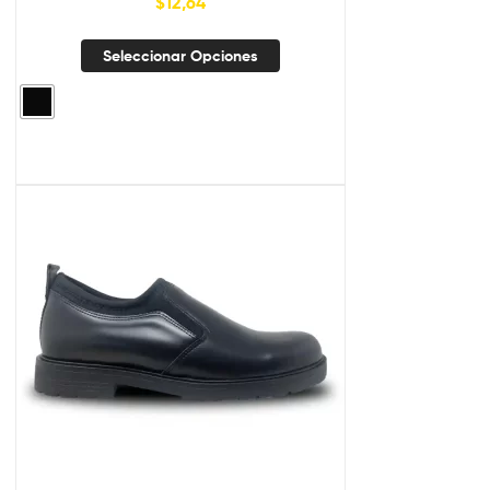
$
12,64
Seleccionar Opciones