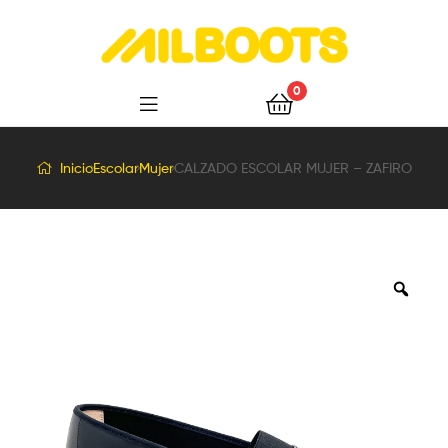
Milboots
0
Inicio
Escolar
Mujer
CALZADO ESCOLAR MUJER – ZAFIRO