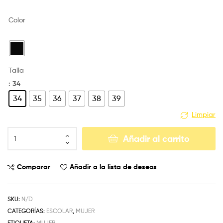
Color
Talla
: 34
34
35
36
37
38
39
Limpiar
Añadir al carrito
Comparar
Añadir a la lista de deseos
SKU:
N/D
CATEGORÍAS:
ESCOLAR
,
MUJER
ETIQUETA:
MUJER