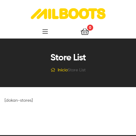
Milboots
0
Store List
Inicio
Store List
[dokan-stores]