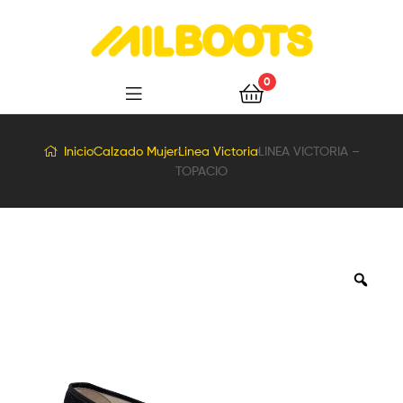
Milboots
0
Inicio
Calzado Mujer
Linea Victoria
LINEA VICTORIA –
TOPACIO