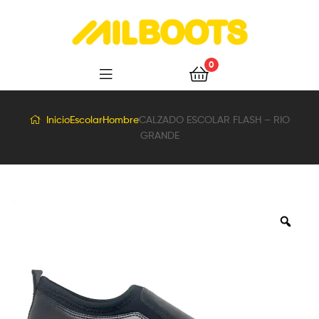
Milboots
0
Inicio
Escolar
Hombre
CALZADO ESCOLAR FLASH – RIO
GRANDE