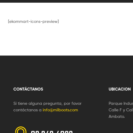
[ekommart-icons-preview]
CONTÁCTANOS
UBICACION
Si tiene alguna pregunta, por favor
Parque Indus
contáctanos a
info@milboots.com
Calle F y Cal
Ambato.