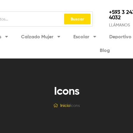
+593 3 24
4032
Buscar
LLÁMANOS
s
Calzado Mujer
Escolar
Deportivo
Blog
Icons
Inicio
Icons