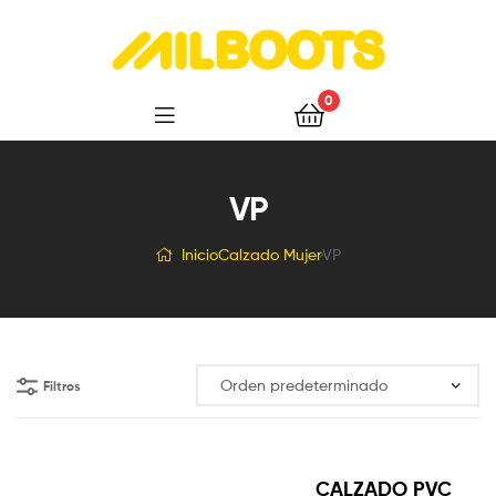
Milboots
0
VP
Inicio
Calzado Mujer
VP
Filtros
CALZADO PVC